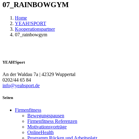
07_RAINBOWGYM
Home
YEAH!SPORT
Kooperationspartner
07_rainbowgym
YEAH!Sport
An der Waldau 7a | 42329 Wuppertal
0202/44 65 84
info@yeahsport.de
Seiten
Firmenfitness
Bewegungspausen
Firmenfitness Referenzen
Motivationsvorträge
OnlineHealth
Programm Rücken und Arbeitsplatz