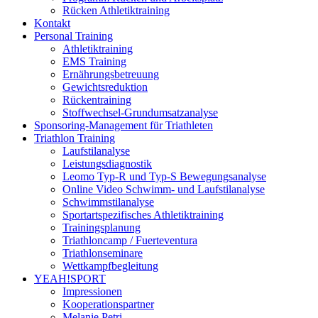
Rücken Athletiktraining
Kontakt
Personal Training
Athletiktraining
EMS Training
Ernährungsbetreuung
Gewichtsreduktion
Rückentraining
Stoffwechsel-Grundumsatzanalyse
Sponsoring-Management für Triathleten
Triathlon Training
Laufstilanalyse
Leistungsdiagnostik
Leomo Typ-R und Typ-S Bewegungsanalyse
Online Video Schwimm- und Laufstilanalyse
Schwimmstilanalyse
Sportartspezifisches Athletiktraining
Trainingsplanung
Triathloncamp / Fuerteventura
Triathlonseminare
Wettkampfbegleitung
YEAH!SPORT
Impressionen
Kooperationspartner
Melanie Petri