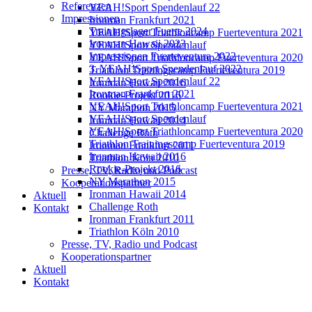
Referenzen
YEAH!Sport Spendenlauf 22
Impressionen
Ironman Frankfurt 2021
Trainingslager Fuerte 2024
YEAH!Sport Triathloncamp Fuerteventura 2021
Ironman Hawaii 2023
YEAH!Sport Spendenlauf
Impressionen Fuerteventura 2022
YEAH!Sport Triathloncamp Fuerteventura 2020
3. YEAH!Sport Spendenlauf 2022
Triathlon Trainingscamp Fuerteventura 2019
YEAH!Sport Spendenlauf 22
Ironman Hawaii 2016
Ironman Frankfurt 2021
Rookie-Projekt 2016
YEAH!Sport Triathloncamp Fuerteventura 2021
NY Marathon 2015
YEAH!Sport Spendenlauf
Ironman Hawaii 2014
YEAH!Sport Triathloncamp Fuerteventura 2020
Challenge Roth
Triathlon Trainingscamp Fuerteventura 2019
Ironman Frankfurt 2011
Ironman Hawaii 2016
Triathlon Köln 2010
Rookie-Projekt 2016
Presse, TV, Radio und Podcast
NY Marathon 2015
Kooperationspartner
Ironman Hawaii 2014
Aktuell
Challenge Roth
Kontakt
Ironman Frankfurt 2011
Triathlon Köln 2010
Presse, TV, Radio und Podcast
Kooperationspartner
Aktuell
Kontakt