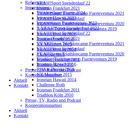
Referenzen
YEAH!Sport Spendenlauf 22
Impressionen
Ironman Frankfurt 2021
Trainingslager Fuerte 2024
YEAH!Sport Triathloncamp Fuerteventura 2021
Ironman Hawaii 2023
YEAH!Sport Spendenlauf
Impressionen Fuerteventura 2022
YEAH!Sport Triathloncamp Fuerteventura 2020
3. YEAH!Sport Spendenlauf 2022
Triathlon Trainingscamp Fuerteventura 2019
YEAH!Sport Spendenlauf 22
Ironman Hawaii 2016
Ironman Frankfurt 2021
Rookie-Projekt 2016
YEAH!Sport Triathloncamp Fuerteventura 2021
NY Marathon 2015
YEAH!Sport Spendenlauf
Ironman Hawaii 2014
YEAH!Sport Triathloncamp Fuerteventura 2020
Challenge Roth
Triathlon Trainingscamp Fuerteventura 2019
Ironman Frankfurt 2011
Ironman Hawaii 2016
Triathlon Köln 2010
Rookie-Projekt 2016
Presse, TV, Radio und Podcast
NY Marathon 2015
Kooperationspartner
Ironman Hawaii 2014
Aktuell
Challenge Roth
Kontakt
Ironman Frankfurt 2011
Triathlon Köln 2010
Presse, TV, Radio und Podcast
Kooperationspartner
Aktuell
Kontakt