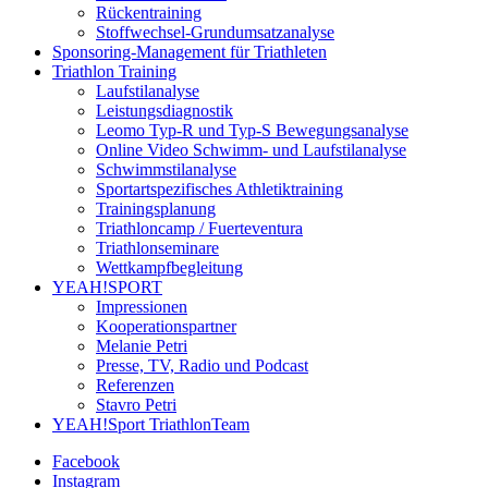
Rückentraining
Stoffwechsel-Grundumsatzanalyse
Sponsoring-Management für Triathleten
Triathlon Training
Laufstilanalyse
Leistungsdiagnostik
Leomo Typ-R und Typ-S Bewegungsanalyse
Online Video Schwimm- und Laufstilanalyse
Schwimmstilanalyse
Sportartspezifisches Athletiktraining
Trainingsplanung
Triathloncamp / Fuerteventura
Triathlonseminare
Wettkampfbegleitung
YEAH!SPORT
Impressionen
Kooperationspartner
Melanie Petri
Presse, TV, Radio und Podcast
Referenzen
Stavro Petri
YEAH!Sport TriathlonTeam
Facebook
Instagram