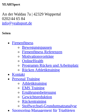
YEAH!Sport
An der Waldau 7a | 42329 Wuppertal
0202/44 65 84
info@yeahsport.de
Seiten
Firmenfitness
Bewegungspausen
Firmenfitness Referenzen
Motivationsvorträge
OnlineHealth
Programm Rücken und Arbeitsplatz
Rücken Athletiktraining
Kontakt
Personal Training
Athletiktraining
EMS Training
Ernährungsbetreuung
Gewichtsreduktion
Rückentraining
Stoffwechsel-Grundumsatzanalyse
Sponsoring-Management für Triathleten