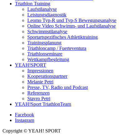
Triathlon Training
Laufstilanalyse
Leistungsdiagnostik
Leomo Typ-R und Typ-S Bewegungsanalyse
Online Video Schwimm- und Laufstilanalyse
Schwimmstilanalyse
Sportartspezifisches Athletiktraining
Trainingsplanung
Triathloncamp / Fuerteventura
Triathlonseminare
Wettkampfbegleitung
YEAH!SPORT
Impressionen
Kooperationspartner
Melanie Petri
Presse, TV, Radio und Podcast
Referenzen
Stavro Petri
YEAH!Sport TriathlonTeam
Facebook
Instagram
Copyright © YEAH! SPORT