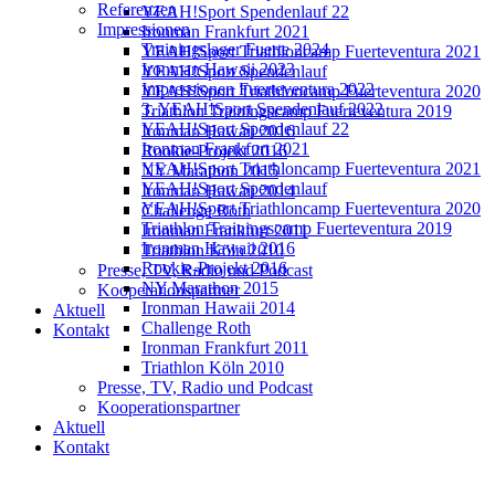
Referenzen
YEAH!Sport Spendenlauf 22
Impressionen
Ironman Frankfurt 2021
Trainingslager Fuerte 2024
YEAH!Sport Triathloncamp Fuerteventura 2021
Ironman Hawaii 2023
YEAH!Sport Spendenlauf
Impressionen Fuerteventura 2022
YEAH!Sport Triathloncamp Fuerteventura 2020
3. YEAH!Sport Spendenlauf 2022
Triathlon Trainingscamp Fuerteventura 2019
YEAH!Sport Spendenlauf 22
Ironman Hawaii 2016
Ironman Frankfurt 2021
Rookie-Projekt 2016
YEAH!Sport Triathloncamp Fuerteventura 2021
NY Marathon 2015
YEAH!Sport Spendenlauf
Ironman Hawaii 2014
YEAH!Sport Triathloncamp Fuerteventura 2020
Challenge Roth
Triathlon Trainingscamp Fuerteventura 2019
Ironman Frankfurt 2011
Ironman Hawaii 2016
Triathlon Köln 2010
Rookie-Projekt 2016
Presse, TV, Radio und Podcast
NY Marathon 2015
Kooperationspartner
Ironman Hawaii 2014
Aktuell
Challenge Roth
Kontakt
Ironman Frankfurt 2011
Triathlon Köln 2010
Presse, TV, Radio und Podcast
Kooperationspartner
Aktuell
Kontakt