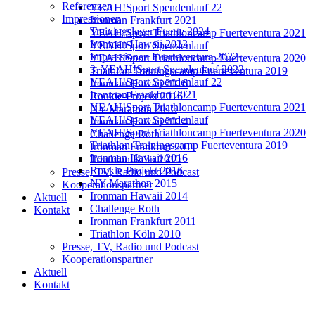
Referenzen
YEAH!Sport Spendenlauf 22
Impressionen
Ironman Frankfurt 2021
Trainingslager Fuerte 2024
YEAH!Sport Triathloncamp Fuerteventura 2021
Ironman Hawaii 2023
YEAH!Sport Spendenlauf
Impressionen Fuerteventura 2022
YEAH!Sport Triathloncamp Fuerteventura 2020
3. YEAH!Sport Spendenlauf 2022
Triathlon Trainingscamp Fuerteventura 2019
YEAH!Sport Spendenlauf 22
Ironman Hawaii 2016
Ironman Frankfurt 2021
Rookie-Projekt 2016
YEAH!Sport Triathloncamp Fuerteventura 2021
NY Marathon 2015
YEAH!Sport Spendenlauf
Ironman Hawaii 2014
YEAH!Sport Triathloncamp Fuerteventura 2020
Challenge Roth
Triathlon Trainingscamp Fuerteventura 2019
Ironman Frankfurt 2011
Ironman Hawaii 2016
Triathlon Köln 2010
Rookie-Projekt 2016
Presse, TV, Radio und Podcast
NY Marathon 2015
Kooperationspartner
Ironman Hawaii 2014
Aktuell
Challenge Roth
Kontakt
Ironman Frankfurt 2011
Triathlon Köln 2010
Presse, TV, Radio und Podcast
Kooperationspartner
Aktuell
Kontakt