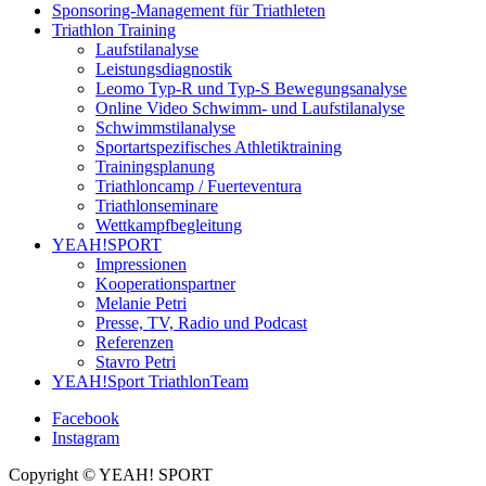
Sponsoring-Management für Triathleten
Triathlon Training
Laufstilanalyse
Leistungsdiagnostik
Leomo Typ-R und Typ-S Bewegungsanalyse
Online Video Schwimm- und Laufstilanalyse
Schwimmstilanalyse
Sportartspezifisches Athletiktraining
Trainingsplanung
Triathloncamp / Fuerteventura
Triathlonseminare
Wettkampfbegleitung
YEAH!SPORT
Impressionen
Kooperationspartner
Melanie Petri
Presse, TV, Radio und Podcast
Referenzen
Stavro Petri
YEAH!Sport TriathlonTeam
Facebook
Instagram
Copyright © YEAH! SPORT