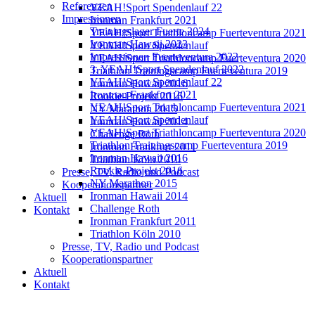
Referenzen
YEAH!Sport Spendenlauf 22
Impressionen
Ironman Frankfurt 2021
Trainingslager Fuerte 2024
YEAH!Sport Triathloncamp Fuerteventura 2021
Ironman Hawaii 2023
YEAH!Sport Spendenlauf
Impressionen Fuerteventura 2022
YEAH!Sport Triathloncamp Fuerteventura 2020
3. YEAH!Sport Spendenlauf 2022
Triathlon Trainingscamp Fuerteventura 2019
YEAH!Sport Spendenlauf 22
Ironman Hawaii 2016
Ironman Frankfurt 2021
Rookie-Projekt 2016
YEAH!Sport Triathloncamp Fuerteventura 2021
NY Marathon 2015
YEAH!Sport Spendenlauf
Ironman Hawaii 2014
YEAH!Sport Triathloncamp Fuerteventura 2020
Challenge Roth
Triathlon Trainingscamp Fuerteventura 2019
Ironman Frankfurt 2011
Ironman Hawaii 2016
Triathlon Köln 2010
Rookie-Projekt 2016
Presse, TV, Radio und Podcast
NY Marathon 2015
Kooperationspartner
Ironman Hawaii 2014
Aktuell
Challenge Roth
Kontakt
Ironman Frankfurt 2011
Triathlon Köln 2010
Presse, TV, Radio und Podcast
Kooperationspartner
Aktuell
Kontakt