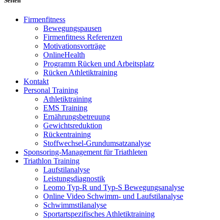
Seiten
Firmenfitness
Bewegungspausen
Firmenfitness Referenzen
Motivationsvorträge
OnlineHealth
Programm Rücken und Arbeitsplatz
Rücken Athletiktraining
Kontakt
Personal Training
Athletiktraining
EMS Training
Ernährungsbetreuung
Gewichtsreduktion
Rückentraining
Stoffwechsel-Grundumsatzanalyse
Sponsoring-Management für Triathleten
Triathlon Training
Laufstilanalyse
Leistungsdiagnostik
Leomo Typ-R und Typ-S Bewegungsanalyse
Online Video Schwimm- und Laufstilanalyse
Schwimmstilanalyse
Sportartspezifisches Athletiktraining