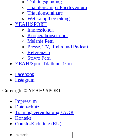
Trainingsplanung
Triathloncamp / Fuerteventura
Triathlonseminare
Wettkampfbegleitung
YEAH!SPORT
Impressionen
Kooperationspartner
Melanie Petri
Presse, TV, Radio und Podcast
Referenzen
Stavro Petri
YEAH!Sport TriathlonTeam
Facebook
Instagram
Copyright © YEAH! SPORT
Impressum
Datenschutz
Trainingsvereinbarung / AGB
Kontakt
Cookie-Richtlinie (EU)