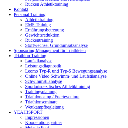
Rücken Athletiktraining
Kontakt
Personal Training
Athletiktraining
EMS Training
Ernährungsbetreuung
Gewichtsreduktion
Rückentraining
Stoffwechsel-Grundumsatzanalyse
Sponsoring-Management für Triathleten
Triathlon Training
Laufstilanalyse
Leistungsdiagnostik
Leomo Typ-R und Typ-S Bewegungsanalyse
Online Video Schwimm- und Laufstilanalyse
Schwimmstilanalyse
Sportartspezifisches Athletiktraining
Trainingsplanung
Triathloncamp / Fuerteventura
Triathlonseminare
Wettkampfbegleitung
YEAH!SPORT
Impressionen
Kooperationspartner
Melanie Petri