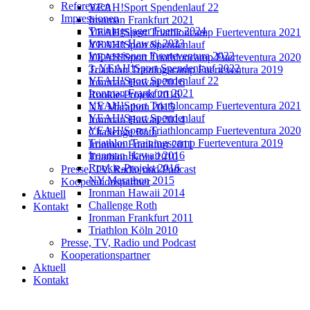
Referenzen
YEAH!Sport Spendenlauf 22
Impressionen
Ironman Frankfurt 2021
Trainingslager Fuerte 2024
YEAH!Sport Triathloncamp Fuerteventura 2021
Ironman Hawaii 2023
YEAH!Sport Spendenlauf
Impressionen Fuerteventura 2022
YEAH!Sport Triathloncamp Fuerteventura 2020
3. YEAH!Sport Spendenlauf 2022
Triathlon Trainingscamp Fuerteventura 2019
YEAH!Sport Spendenlauf 22
Ironman Hawaii 2016
Ironman Frankfurt 2021
Rookie-Projekt 2016
YEAH!Sport Triathloncamp Fuerteventura 2021
NY Marathon 2015
YEAH!Sport Spendenlauf
Ironman Hawaii 2014
YEAH!Sport Triathloncamp Fuerteventura 2020
Challenge Roth
Triathlon Trainingscamp Fuerteventura 2019
Ironman Frankfurt 2011
Ironman Hawaii 2016
Triathlon Köln 2010
Rookie-Projekt 2016
Presse, TV, Radio und Podcast
NY Marathon 2015
Kooperationspartner
Ironman Hawaii 2014
Aktuell
Challenge Roth
Kontakt
Ironman Frankfurt 2011
Triathlon Köln 2010
Presse, TV, Radio und Podcast
Kooperationspartner
Aktuell
Kontakt