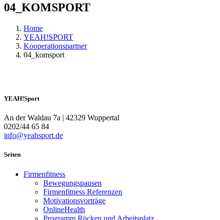
04_KOMSPORT
Home
YEAH!SPORT
Kooperationspartner
04_komsport
YEAH!Sport
An der Waldau 7a | 42329 Wuppertal
0202/44 65 84
info@yeahsport.de
Seiten
Firmenfitness
Bewegungspausen
Firmenfitness Referenzen
Motivationsvorträge
OnlineHealth
Programm Rücken und Arbeitsplatz