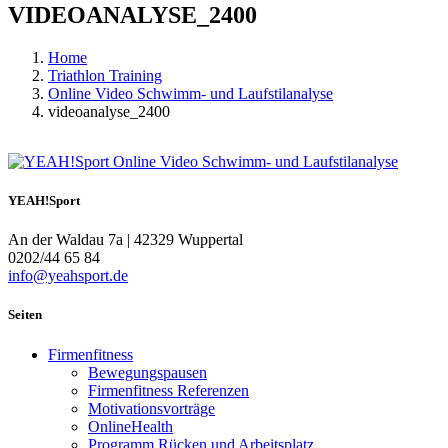
VIDEOANALYSE_2400
Home
Triathlon Training
Online Video Schwimm- und Laufstilanalyse
videoanalyse_2400
YEAH!Sport
An der Waldau 7a | 42329 Wuppertal
0202/44 65 84
info@yeahsport.de
Seiten
Firmenfitness
Bewegungspausen
Firmenfitness Referenzen
Motivationsvorträge
OnlineHealth
Programm Rücken und Arbeitsplatz