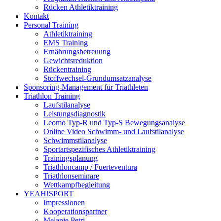
Rücken Athletiktraining
Kontakt
Personal Training
Athletiktraining
EMS Training
Ernährungsbetreuung
Gewichtsreduktion
Rückentraining
Stoffwechsel-Grundumsatzanalyse
Sponsoring-Management für Triathleten
Triathlon Training
Laufstilanalyse
Leistungsdiagnostik
Leomo Typ-R und Typ-S Bewegungsanalyse
Online Video Schwimm- und Laufstilanalyse
Schwimmstilanalyse
Sportartspezifisches Athletiktraining
Trainingsplanung
Triathloncamp / Fuerteventura
Triathlonseminare
Wettkampfbegleitung
YEAH!SPORT
Impressionen
Kooperationspartner
Melanie Petri