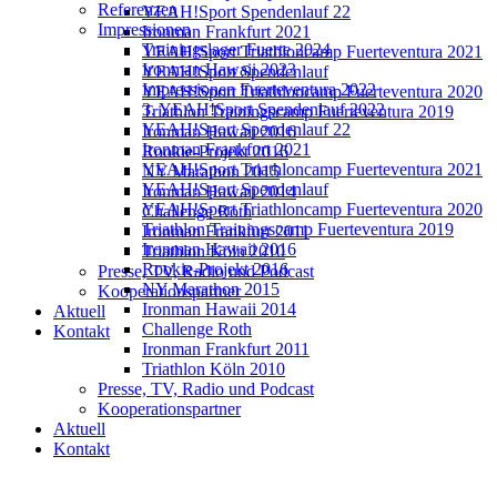
Referenzen
YEAH!Sport Spendenlauf 22
Impressionen
Ironman Frankfurt 2021
Trainingslager Fuerte 2024
YEAH!Sport Triathloncamp Fuerteventura 2021
Ironman Hawaii 2023
YEAH!Sport Spendenlauf
Impressionen Fuerteventura 2022
YEAH!Sport Triathloncamp Fuerteventura 2020
3. YEAH!Sport Spendenlauf 2022
Triathlon Trainingscamp Fuerteventura 2019
YEAH!Sport Spendenlauf 22
Ironman Hawaii 2016
Ironman Frankfurt 2021
Rookie-Projekt 2016
YEAH!Sport Triathloncamp Fuerteventura 2021
NY Marathon 2015
YEAH!Sport Spendenlauf
Ironman Hawaii 2014
YEAH!Sport Triathloncamp Fuerteventura 2020
Challenge Roth
Triathlon Trainingscamp Fuerteventura 2019
Ironman Frankfurt 2011
Ironman Hawaii 2016
Triathlon Köln 2010
Rookie-Projekt 2016
Presse, TV, Radio und Podcast
NY Marathon 2015
Kooperationspartner
Ironman Hawaii 2014
Aktuell
Challenge Roth
Kontakt
Ironman Frankfurt 2011
Triathlon Köln 2010
Presse, TV, Radio und Podcast
Kooperationspartner
Aktuell
Kontakt