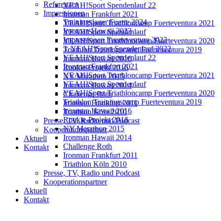
Referenzen
YEAH!Sport Spendenlauf 22
Impressionen
Ironman Frankfurt 2021
Trainingslager Fuerte 2024
YEAH!Sport Triathloncamp Fuerteventura 2021
Ironman Hawaii 2023
YEAH!Sport Spendenlauf
Impressionen Fuerteventura 2022
YEAH!Sport Triathloncamp Fuerteventura 2020
3. YEAH!Sport Spendenlauf 2022
Triathlon Trainingscamp Fuerteventura 2019
YEAH!Sport Spendenlauf 22
Ironman Hawaii 2016
Ironman Frankfurt 2021
Rookie-Projekt 2016
YEAH!Sport Triathloncamp Fuerteventura 2021
NY Marathon 2015
YEAH!Sport Spendenlauf
Ironman Hawaii 2014
YEAH!Sport Triathloncamp Fuerteventura 2020
Challenge Roth
Triathlon Trainingscamp Fuerteventura 2019
Ironman Frankfurt 2011
Ironman Hawaii 2016
Triathlon Köln 2010
Rookie-Projekt 2016
Presse, TV, Radio und Podcast
NY Marathon 2015
Kooperationspartner
Ironman Hawaii 2014
Aktuell
Challenge Roth
Kontakt
Ironman Frankfurt 2011
Triathlon Köln 2010
Presse, TV, Radio und Podcast
Kooperationspartner
Aktuell
Kontakt