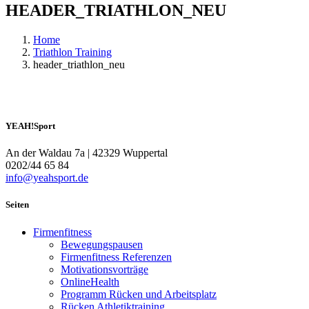
HEADER_TRIATHLON_NEU
Home
Triathlon Training
header_triathlon_neu
YEAH!Sport
An der Waldau 7a | 42329 Wuppertal
0202/44 65 84
info@yeahsport.de
Seiten
Firmenfitness
Bewegungspausen
Firmenfitness Referenzen
Motivationsvorträge
OnlineHealth
Programm Rücken und Arbeitsplatz
Rücken Athletiktraining