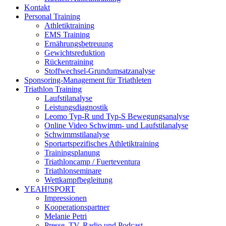
Kontakt
Personal Training
Athletiktraining
EMS Training
Ernährungsbetreuung
Gewichtsreduktion
Rückentraining
Stoffwechsel-Grundumsatzanalyse
Sponsoring-Management für Triathleten
Triathlon Training
Laufstilanalyse
Leistungsdiagnostik
Leomo Typ-R und Typ-S Bewegungsanalyse
Online Video Schwimm- und Laufstilanalyse
Schwimmstilanalyse
Sportartspezifisches Athletiktraining
Trainingsplanung
Triathloncamp / Fuerteventura
Triathlonseminare
Wettkampfbegleitung
YEAH!SPORT
Impressionen
Kooperationspartner
Melanie Petri
Presse, TV, Radio und Podcast