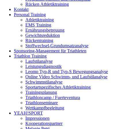
Rücken Athletiktraining
Kontakt
Personal Training
Athletiktraining
EMS Training
Ernährungsbetreuung
Gewichtsreduktion
Rückentraining
Stoffwechsel-Grundumsatzanalyse
Sponsoring-Management für Triathleten
Triathlon Training
Laufstilanalyse
Leistungsdiagnostik
Leomo Typ-R und Typ-S Bewegungsanalyse
Online Video Schwimm- und Laufstilanalyse
Schwimmstilanalyse
Sportartspezifisches Athletiktraining
Trainingsplanung
Triathloncamp / Fuerteventura
Triathlonseminare
Wettkampfbegleitung
YEAH!SPORT
Impressionen
Kooperationspartner
Melanie Petri