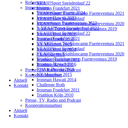
Referenzen
YEAH!Sport Spendenlauf 22
Impressionen
Ironman Frankfurt 2021
Trainingslager Fuerte 2024
YEAH!Sport Triathloncamp Fuerteventura 2021
Ironman Hawaii 2023
YEAH!Sport Spendenlauf
Impressionen Fuerteventura 2022
YEAH!Sport Triathloncamp Fuerteventura 2020
3. YEAH!Sport Spendenlauf 2022
Triathlon Trainingscamp Fuerteventura 2019
YEAH!Sport Spendenlauf 22
Ironman Hawaii 2016
Ironman Frankfurt 2021
Rookie-Projekt 2016
YEAH!Sport Triathloncamp Fuerteventura 2021
NY Marathon 2015
YEAH!Sport Spendenlauf
Ironman Hawaii 2014
YEAH!Sport Triathloncamp Fuerteventura 2020
Challenge Roth
Triathlon Trainingscamp Fuerteventura 2019
Ironman Frankfurt 2011
Ironman Hawaii 2016
Triathlon Köln 2010
Rookie-Projekt 2016
Presse, TV, Radio und Podcast
NY Marathon 2015
Kooperationspartner
Ironman Hawaii 2014
Aktuell
Challenge Roth
Kontakt
Ironman Frankfurt 2011
Triathlon Köln 2010
Presse, TV, Radio und Podcast
Kooperationspartner
Aktuell
Kontakt