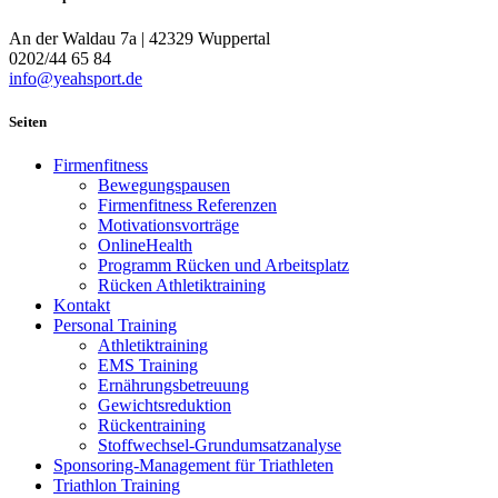
An der Waldau 7a | 42329 Wuppertal
0202/44 65 84
info@yeahsport.de
Seiten
Firmenfitness
Bewegungspausen
Firmenfitness Referenzen
Motivationsvorträge
OnlineHealth
Programm Rücken und Arbeitsplatz
Rücken Athletiktraining
Kontakt
Personal Training
Athletiktraining
EMS Training
Ernährungsbetreuung
Gewichtsreduktion
Rückentraining
Stoffwechsel-Grundumsatzanalyse
Sponsoring-Management für Triathleten
Triathlon Training