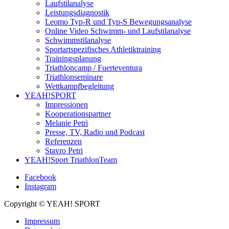
Laufstilanalyse
Leistungsdiagnostik
Leomo Typ-R und Typ-S Bewegungsanalyse
Online Video Schwimm- und Laufstilanalyse
Schwimmstilanalyse
Sportartspezifisches Athletiktraining
Trainingsplanung
Triathloncamp / Fuerteventura
Triathlonseminare
Wettkampfbegleitung
YEAH!SPORT
Impressionen
Kooperationspartner
Melanie Petri
Presse, TV, Radio und Podcast
Referenzen
Stavro Petri
YEAH!Sport TriathlonTeam
Facebook
Instagram
Copyright © YEAH! SPORT
Impressum