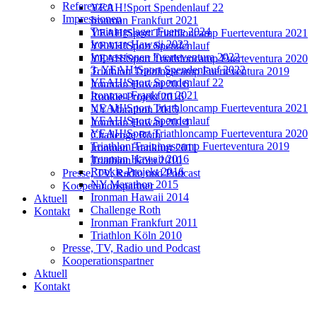
Referenzen
YEAH!Sport Spendenlauf 22
Impressionen
Ironman Frankfurt 2021
Trainingslager Fuerte 2024
YEAH!Sport Triathloncamp Fuerteventura 2021
Ironman Hawaii 2023
YEAH!Sport Spendenlauf
Impressionen Fuerteventura 2022
YEAH!Sport Triathloncamp Fuerteventura 2020
3. YEAH!Sport Spendenlauf 2022
Triathlon Trainingscamp Fuerteventura 2019
YEAH!Sport Spendenlauf 22
Ironman Hawaii 2016
Ironman Frankfurt 2021
Rookie-Projekt 2016
YEAH!Sport Triathloncamp Fuerteventura 2021
NY Marathon 2015
YEAH!Sport Spendenlauf
Ironman Hawaii 2014
YEAH!Sport Triathloncamp Fuerteventura 2020
Challenge Roth
Triathlon Trainingscamp Fuerteventura 2019
Ironman Frankfurt 2011
Ironman Hawaii 2016
Triathlon Köln 2010
Rookie-Projekt 2016
Presse, TV, Radio und Podcast
NY Marathon 2015
Kooperationspartner
Ironman Hawaii 2014
Aktuell
Challenge Roth
Kontakt
Ironman Frankfurt 2011
Triathlon Köln 2010
Presse, TV, Radio und Podcast
Kooperationspartner
Aktuell
Kontakt