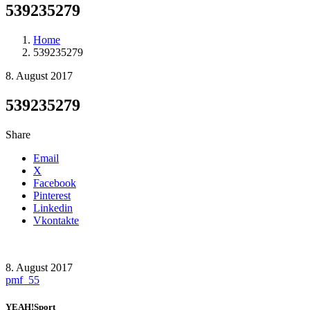
539235279
Home
539235279
8. August 2017
539235279
Share
Email
X
Facebook
Pinterest
Linkedin
Vkontakte
8. August 2017
pmf_55
YEAH!Sport