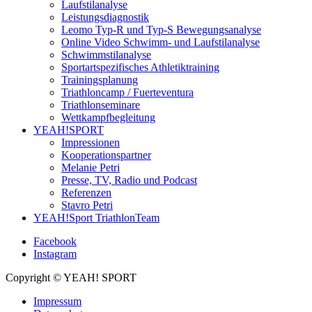
Laufstilanalyse
Leistungsdiagnostik
Leomo Typ-R und Typ-S Bewegungsanalyse
Online Video Schwimm- und Laufstilanalyse
Schwimmstilanalyse
Sportartspezifisches Athletiktraining
Trainingsplanung
Triathloncamp / Fuerteventura
Triathlonseminare
Wettkampfbegleitung
YEAH!SPORT
Impressionen
Kooperationspartner
Melanie Petri
Presse, TV, Radio und Podcast
Referenzen
Stavro Petri
YEAH!Sport TriathlonTeam
Facebook
Instagram
Copyright © YEAH! SPORT
Impressum