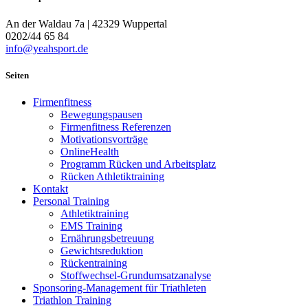
An der Waldau 7a | 42329 Wuppertal
0202/44 65 84
info@yeahsport.de
Seiten
Firmenfitness
Bewegungspausen
Firmenfitness Referenzen
Motivationsvorträge
OnlineHealth
Programm Rücken und Arbeitsplatz
Rücken Athletiktraining
Kontakt
Personal Training
Athletiktraining
EMS Training
Ernährungsbetreuung
Gewichtsreduktion
Rückentraining
Stoffwechsel-Grundumsatzanalyse
Sponsoring-Management für Triathleten
Triathlon Training