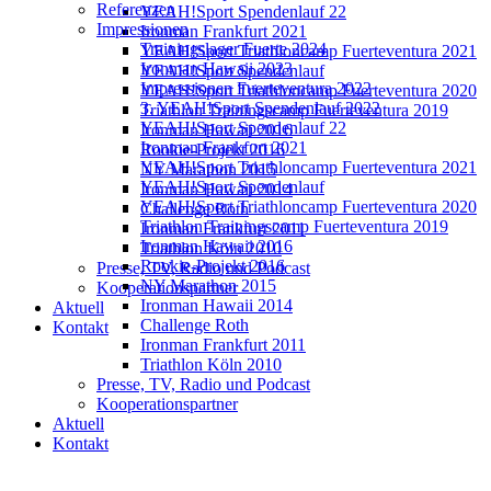
Referenzen
YEAH!Sport Spendenlauf 22
Impressionen
Ironman Frankfurt 2021
Trainingslager Fuerte 2024
YEAH!Sport Triathloncamp Fuerteventura 2021
Ironman Hawaii 2023
YEAH!Sport Spendenlauf
Impressionen Fuerteventura 2022
YEAH!Sport Triathloncamp Fuerteventura 2020
3. YEAH!Sport Spendenlauf 2022
Triathlon Trainingscamp Fuerteventura 2019
YEAH!Sport Spendenlauf 22
Ironman Hawaii 2016
Ironman Frankfurt 2021
Rookie-Projekt 2016
YEAH!Sport Triathloncamp Fuerteventura 2021
NY Marathon 2015
YEAH!Sport Spendenlauf
Ironman Hawaii 2014
YEAH!Sport Triathloncamp Fuerteventura 2020
Challenge Roth
Triathlon Trainingscamp Fuerteventura 2019
Ironman Frankfurt 2011
Ironman Hawaii 2016
Triathlon Köln 2010
Rookie-Projekt 2016
Presse, TV, Radio und Podcast
NY Marathon 2015
Kooperationspartner
Ironman Hawaii 2014
Aktuell
Challenge Roth
Kontakt
Ironman Frankfurt 2011
Triathlon Köln 2010
Presse, TV, Radio und Podcast
Kooperationspartner
Aktuell
Kontakt