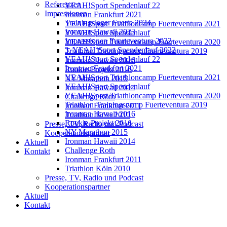
Referenzen
YEAH!Sport Spendenlauf 22
Impressionen
Ironman Frankfurt 2021
Trainingslager Fuerte 2024
YEAH!Sport Triathloncamp Fuerteventura 2021
Ironman Hawaii 2023
YEAH!Sport Spendenlauf
Impressionen Fuerteventura 2022
YEAH!Sport Triathloncamp Fuerteventura 2020
3. YEAH!Sport Spendenlauf 2022
Triathlon Trainingscamp Fuerteventura 2019
YEAH!Sport Spendenlauf 22
Ironman Hawaii 2016
Ironman Frankfurt 2021
Rookie-Projekt 2016
YEAH!Sport Triathloncamp Fuerteventura 2021
NY Marathon 2015
YEAH!Sport Spendenlauf
Ironman Hawaii 2014
YEAH!Sport Triathloncamp Fuerteventura 2020
Challenge Roth
Triathlon Trainingscamp Fuerteventura 2019
Ironman Frankfurt 2011
Ironman Hawaii 2016
Triathlon Köln 2010
Rookie-Projekt 2016
Presse, TV, Radio und Podcast
NY Marathon 2015
Kooperationspartner
Ironman Hawaii 2014
Aktuell
Challenge Roth
Kontakt
Ironman Frankfurt 2011
Triathlon Köln 2010
Presse, TV, Radio und Podcast
Kooperationspartner
Aktuell
Kontakt