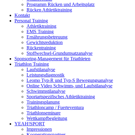
Programm Rücken und Arbeitsplatz
Rücken Athletiktraining
Kontakt
Personal Training
Athletiktraining
EMS Training
Ernährungsbetreuung
Gewichtsreduktion
Rückentraining
Stoffwechsel-Grundumsatzanalyse
Sponsoring-Management für Triathleten
Triathlon Training
Laufstilanalyse
Leistungsdiagnostik
Leomo Typ-R und Typ-S Bewegungsanalyse
Online Video Schwimm- und Laufstilanalyse
Schwimmstilanalyse
Sportartspezifisches Athletiktraining
Trainingsplanung
Triathloncamp / Fuerteventura
Triathlonseminare
Wettkampfbegleitung
YEAH!SPORT
Impressionen
Kooperationspartner