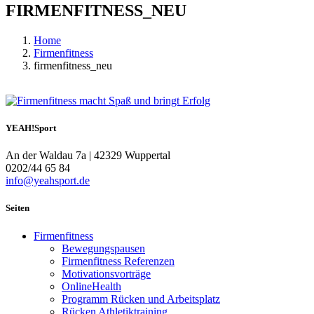
FIRMENFITNESS_NEU
Home
Firmenfitness
firmenfitness_neu
YEAH!Sport
An der Waldau 7a | 42329 Wuppertal
0202/44 65 84
info@yeahsport.de
Seiten
Firmenfitness
Bewegungspausen
Firmenfitness Referenzen
Motivationsvorträge
OnlineHealth
Programm Rücken und Arbeitsplatz
Rücken Athletiktraining