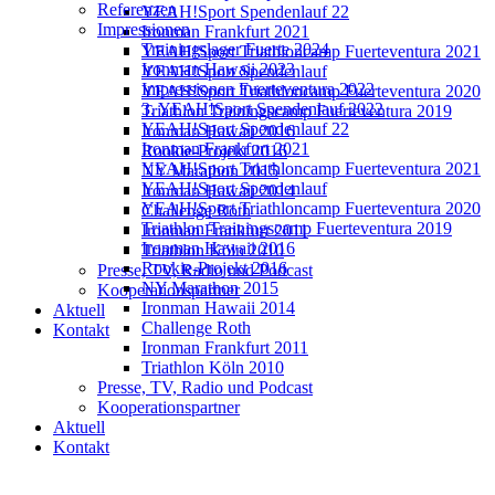
Referenzen
YEAH!Sport Spendenlauf 22
Impressionen
Ironman Frankfurt 2021
Trainingslager Fuerte 2024
YEAH!Sport Triathloncamp Fuerteventura 2021
Ironman Hawaii 2023
YEAH!Sport Spendenlauf
Impressionen Fuerteventura 2022
YEAH!Sport Triathloncamp Fuerteventura 2020
3. YEAH!Sport Spendenlauf 2022
Triathlon Trainingscamp Fuerteventura 2019
YEAH!Sport Spendenlauf 22
Ironman Hawaii 2016
Ironman Frankfurt 2021
Rookie-Projekt 2016
YEAH!Sport Triathloncamp Fuerteventura 2021
NY Marathon 2015
YEAH!Sport Spendenlauf
Ironman Hawaii 2014
YEAH!Sport Triathloncamp Fuerteventura 2020
Challenge Roth
Triathlon Trainingscamp Fuerteventura 2019
Ironman Frankfurt 2011
Ironman Hawaii 2016
Triathlon Köln 2010
Rookie-Projekt 2016
Presse, TV, Radio und Podcast
NY Marathon 2015
Kooperationspartner
Ironman Hawaii 2014
Aktuell
Challenge Roth
Kontakt
Ironman Frankfurt 2011
Triathlon Köln 2010
Presse, TV, Radio und Podcast
Kooperationspartner
Aktuell
Kontakt