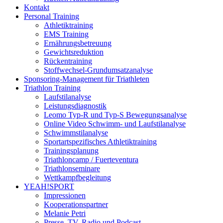
Kontakt
Personal Training
Athletiktraining
EMS Training
Ernährungsbetreuung
Gewichtsreduktion
Rückentraining
Stoffwechsel-Grundumsatzanalyse
Sponsoring-Management für Triathleten
Triathlon Training
Laufstilanalyse
Leistungsdiagnostik
Leomo Typ-R und Typ-S Bewegungsanalyse
Online Video Schwimm- und Laufstilanalyse
Schwimmstilanalyse
Sportartspezifisches Athletiktraining
Trainingsplanung
Triathloncamp / Fuerteventura
Triathlonseminare
Wettkampfbegleitung
YEAH!SPORT
Impressionen
Kooperationspartner
Melanie Petri
Presse, TV, Radio und Podcast