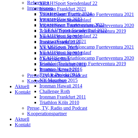
Referenzen
YEAH!Sport Spendenlauf 22
Impressionen
Ironman Frankfurt 2021
Trainingslager Fuerte 2024
YEAH!Sport Triathloncamp Fuerteventura 2021
Ironman Hawaii 2023
YEAH!Sport Spendenlauf
Impressionen Fuerteventura 2022
YEAH!Sport Triathloncamp Fuerteventura 2020
3. YEAH!Sport Spendenlauf 2022
Triathlon Trainingscamp Fuerteventura 2019
YEAH!Sport Spendenlauf 22
Ironman Hawaii 2016
Ironman Frankfurt 2021
Rookie-Projekt 2016
YEAH!Sport Triathloncamp Fuerteventura 2021
NY Marathon 2015
YEAH!Sport Spendenlauf
Ironman Hawaii 2014
YEAH!Sport Triathloncamp Fuerteventura 2020
Challenge Roth
Triathlon Trainingscamp Fuerteventura 2019
Ironman Frankfurt 2011
Ironman Hawaii 2016
Triathlon Köln 2010
Rookie-Projekt 2016
Presse, TV, Radio und Podcast
NY Marathon 2015
Kooperationspartner
Ironman Hawaii 2014
Aktuell
Challenge Roth
Kontakt
Ironman Frankfurt 2011
Triathlon Köln 2010
Presse, TV, Radio und Podcast
Kooperationspartner
Aktuell
Kontakt