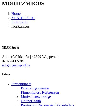
MORITZMICUS
Home
YEAH!SPORT
Referenzen
moritzmicus
YEAH!Sport
An der Waldau 7a | 42329 Wuppertal
0202/44 65 84
info@yeahsport.de
Seiten
Firmenfitness
Bewegungspausen
Firmenfitness Referenzen
Motivationsvorträge
OnlineHealth
Programm Rücken und Arbeitsplatz