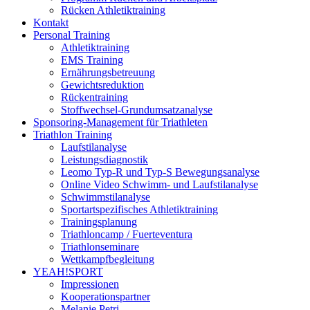
Rücken Athletiktraining
Kontakt
Personal Training
Athletiktraining
EMS Training
Ernährungsbetreuung
Gewichtsreduktion
Rückentraining
Stoffwechsel-Grundumsatzanalyse
Sponsoring-Management für Triathleten
Triathlon Training
Laufstilanalyse
Leistungsdiagnostik
Leomo Typ-R und Typ-S Bewegungsanalyse
Online Video Schwimm- und Laufstilanalyse
Schwimmstilanalyse
Sportartspezifisches Athletiktraining
Trainingsplanung
Triathloncamp / Fuerteventura
Triathlonseminare
Wettkampfbegleitung
YEAH!SPORT
Impressionen
Kooperationspartner
Melanie Petri