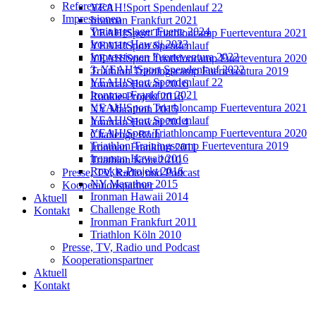
Referenzen
YEAH!Sport Spendenlauf 22
Impressionen
Ironman Frankfurt 2021
Trainingslager Fuerte 2024
YEAH!Sport Triathloncamp Fuerteventura 2021
Ironman Hawaii 2023
YEAH!Sport Spendenlauf
Impressionen Fuerteventura 2022
YEAH!Sport Triathloncamp Fuerteventura 2020
3. YEAH!Sport Spendenlauf 2022
Triathlon Trainingscamp Fuerteventura 2019
YEAH!Sport Spendenlauf 22
Ironman Hawaii 2016
Ironman Frankfurt 2021
Rookie-Projekt 2016
YEAH!Sport Triathloncamp Fuerteventura 2021
NY Marathon 2015
YEAH!Sport Spendenlauf
Ironman Hawaii 2014
YEAH!Sport Triathloncamp Fuerteventura 2020
Challenge Roth
Triathlon Trainingscamp Fuerteventura 2019
Ironman Frankfurt 2011
Ironman Hawaii 2016
Triathlon Köln 2010
Rookie-Projekt 2016
Presse, TV, Radio und Podcast
NY Marathon 2015
Kooperationspartner
Ironman Hawaii 2014
Aktuell
Challenge Roth
Kontakt
Ironman Frankfurt 2011
Triathlon Köln 2010
Presse, TV, Radio und Podcast
Kooperationspartner
Aktuell
Kontakt