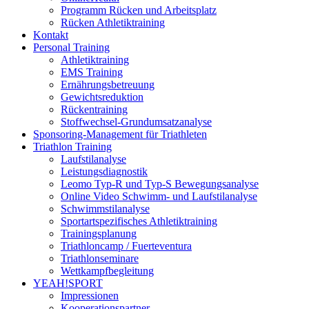
Programm Rücken und Arbeitsplatz
Rücken Athletiktraining
Kontakt
Personal Training
Athletiktraining
EMS Training
Ernährungsbetreuung
Gewichtsreduktion
Rückentraining
Stoffwechsel-Grundumsatzanalyse
Sponsoring-Management für Triathleten
Triathlon Training
Laufstilanalyse
Leistungsdiagnostik
Leomo Typ-R und Typ-S Bewegungsanalyse
Online Video Schwimm- und Laufstilanalyse
Schwimmstilanalyse
Sportartspezifisches Athletiktraining
Trainingsplanung
Triathloncamp / Fuerteventura
Triathlonseminare
Wettkampfbegleitung
YEAH!SPORT
Impressionen
Kooperationspartner