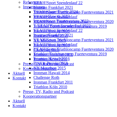
Referenzen
YEAH!Sport Spendenlauf 22
Impressionen
Ironman Frankfurt 2021
Trainingslager Fuerte 2024
YEAH!Sport Triathloncamp Fuerteventura 2021
Ironman Hawaii 2023
YEAH!Sport Spendenlauf
Impressionen Fuerteventura 2022
YEAH!Sport Triathloncamp Fuerteventura 2020
3. YEAH!Sport Spendenlauf 2022
Triathlon Trainingscamp Fuerteventura 2019
YEAH!Sport Spendenlauf 22
Ironman Hawaii 2016
Ironman Frankfurt 2021
Rookie-Projekt 2016
YEAH!Sport Triathloncamp Fuerteventura 2021
NY Marathon 2015
YEAH!Sport Spendenlauf
Ironman Hawaii 2014
YEAH!Sport Triathloncamp Fuerteventura 2020
Challenge Roth
Triathlon Trainingscamp Fuerteventura 2019
Ironman Frankfurt 2011
Ironman Hawaii 2016
Triathlon Köln 2010
Rookie-Projekt 2016
Presse, TV, Radio und Podcast
NY Marathon 2015
Kooperationspartner
Ironman Hawaii 2014
Aktuell
Challenge Roth
Kontakt
Ironman Frankfurt 2011
Triathlon Köln 2010
Presse, TV, Radio und Podcast
Kooperationspartner
Aktuell
Kontakt