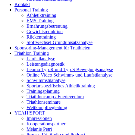
Kontakt
Personal Training
Athletiktraining
EMS Training
Ernährungsbetreuung
Gewichtsreduktion
Rückentraining
Stoffwechsel-Grundumsatzanalyse
Sponsoring-Management für Triathleten
Triathlon Training
Laufstilanalyse
Leistungsdiagnostik
Leomo Typ-R und Typ-S Bewegungsanalyse
Online Video Schwimm- und Laufstilanalyse
Schwimmstilanalyse
Sportartspezifisches Athletiktraining
Trainingsplanung
Triathloncamp / Fuerteventura
Triathlonseminare
Wettkampfbegleitung
YEAH!SPORT
Impressionen
Kooperationspartner
Melanie Petri
Presse, TV, Radio und Podcast