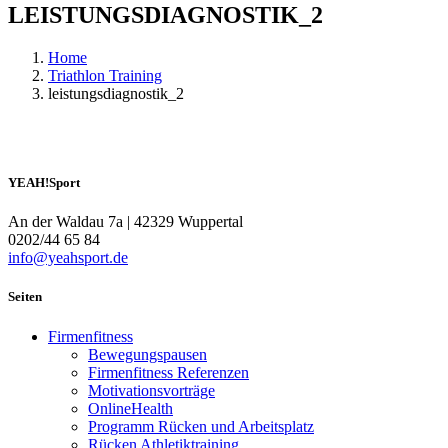
LEISTUNGSDIAGNOSTIK_2
Home
Triathlon Training
leistungsdiagnostik_2
YEAH!Sport
An der Waldau 7a | 42329 Wuppertal
0202/44 65 84
info@yeahsport.de
Seiten
Firmenfitness
Bewegungspausen
Firmenfitness Referenzen
Motivationsvorträge
OnlineHealth
Programm Rücken und Arbeitsplatz
Rücken Athletiktraining