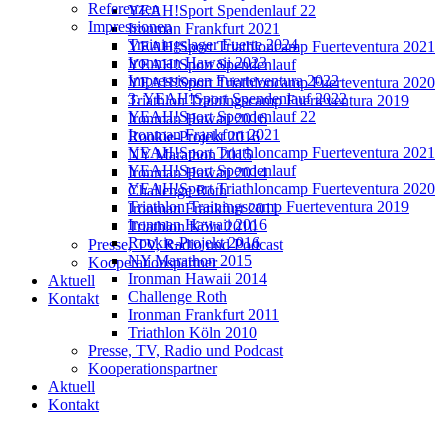
Referenzen
YEAH!Sport Spendenlauf 22
Impressionen
Ironman Frankfurt 2021
Trainingslager Fuerte 2024
YEAH!Sport Triathloncamp Fuerteventura 2021
Ironman Hawaii 2023
YEAH!Sport Spendenlauf
Impressionen Fuerteventura 2022
YEAH!Sport Triathloncamp Fuerteventura 2020
3. YEAH!Sport Spendenlauf 2022
Triathlon Trainingscamp Fuerteventura 2019
YEAH!Sport Spendenlauf 22
Ironman Hawaii 2016
Ironman Frankfurt 2021
Rookie-Projekt 2016
YEAH!Sport Triathloncamp Fuerteventura 2021
NY Marathon 2015
YEAH!Sport Spendenlauf
Ironman Hawaii 2014
YEAH!Sport Triathloncamp Fuerteventura 2020
Challenge Roth
Triathlon Trainingscamp Fuerteventura 2019
Ironman Frankfurt 2011
Ironman Hawaii 2016
Triathlon Köln 2010
Rookie-Projekt 2016
Presse, TV, Radio und Podcast
NY Marathon 2015
Kooperationspartner
Ironman Hawaii 2014
Aktuell
Challenge Roth
Kontakt
Ironman Frankfurt 2011
Triathlon Köln 2010
Presse, TV, Radio und Podcast
Kooperationspartner
Aktuell
Kontakt