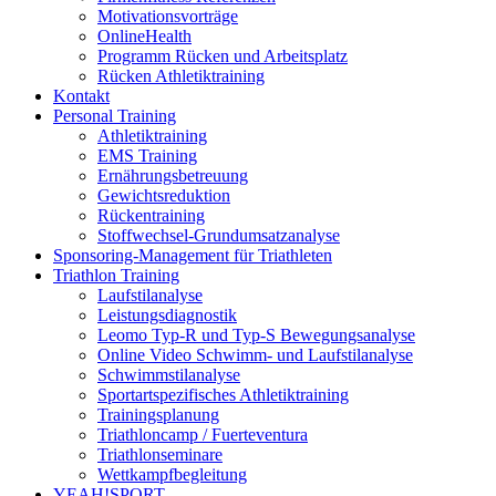
Motivationsvorträge
OnlineHealth
Programm Rücken und Arbeitsplatz
Rücken Athletiktraining
Kontakt
Personal Training
Athletiktraining
EMS Training
Ernährungsbetreuung
Gewichtsreduktion
Rückentraining
Stoffwechsel-Grundumsatzanalyse
Sponsoring-Management für Triathleten
Triathlon Training
Laufstilanalyse
Leistungsdiagnostik
Leomo Typ-R und Typ-S Bewegungsanalyse
Online Video Schwimm- und Laufstilanalyse
Schwimmstilanalyse
Sportartspezifisches Athletiktraining
Trainingsplanung
Triathloncamp / Fuerteventura
Triathlonseminare
Wettkampfbegleitung
YEAH!SPORT