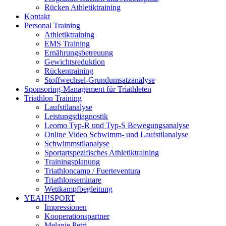
Rücken Athletiktraining
Kontakt
Personal Training
Athletiktraining
EMS Training
Ernährungsbetreuung
Gewichtsreduktion
Rückentraining
Stoffwechsel-Grundumsatzanalyse
Sponsoring-Management für Triathleten
Triathlon Training
Laufstilanalyse
Leistungsdiagnostik
Leomo Typ-R und Typ-S Bewegungsanalyse
Online Video Schwimm- und Laufstilanalyse
Schwimmstilanalyse
Sportartspezifisches Athletiktraining
Trainingsplanung
Triathloncamp / Fuerteventura
Triathlonseminare
Wettkampfbegleitung
YEAH!SPORT
Impressionen
Kooperationspartner
Melanie Petri