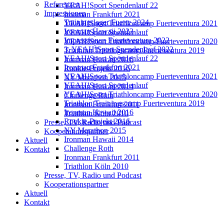
Referenzen
YEAH!Sport Spendenlauf 22
Impressionen
Ironman Frankfurt 2021
Trainingslager Fuerte 2024
YEAH!Sport Triathloncamp Fuerteventura 2021
Ironman Hawaii 2023
YEAH!Sport Spendenlauf
Impressionen Fuerteventura 2022
YEAH!Sport Triathloncamp Fuerteventura 2020
3. YEAH!Sport Spendenlauf 2022
Triathlon Trainingscamp Fuerteventura 2019
YEAH!Sport Spendenlauf 22
Ironman Hawaii 2016
Ironman Frankfurt 2021
Rookie-Projekt 2016
YEAH!Sport Triathloncamp Fuerteventura 2021
NY Marathon 2015
YEAH!Sport Spendenlauf
Ironman Hawaii 2014
YEAH!Sport Triathloncamp Fuerteventura 2020
Challenge Roth
Triathlon Trainingscamp Fuerteventura 2019
Ironman Frankfurt 2011
Ironman Hawaii 2016
Triathlon Köln 2010
Rookie-Projekt 2016
Presse, TV, Radio und Podcast
NY Marathon 2015
Kooperationspartner
Ironman Hawaii 2014
Aktuell
Challenge Roth
Kontakt
Ironman Frankfurt 2011
Triathlon Köln 2010
Presse, TV, Radio und Podcast
Kooperationspartner
Aktuell
Kontakt